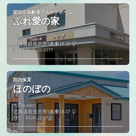
認知症高齢者グループホーム
ふれ愛の家
〒068-0005
北海道岩見沢市5条東18-29
TEL：
0126-33-5577
院内保育
ほのぼの
〒068-0005
北海道岩見沢市5条東18-57
TEL：
0126-22-3731