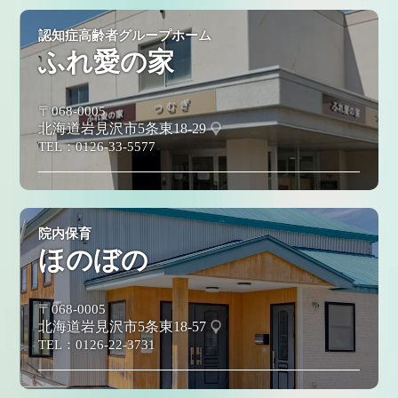
認知症高齢者グループホーム
ふれ愛の家
〒068-0005
北海道岩見沢市5条東18-29
TEL：
0126-33-5577
院内保育
ほのぼの
〒068-0005
北海道岩見沢市5条東18-57
TEL：
0126-22-3731