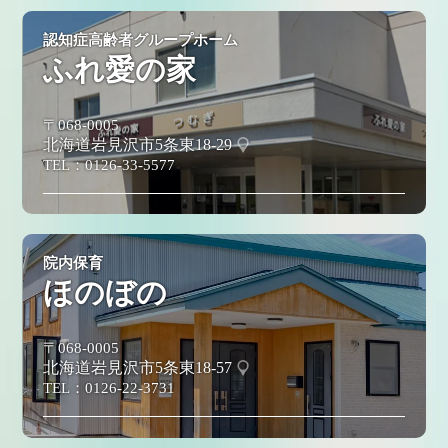
認知症高齢者グループホーム
ふれ愛の家
〒068-0005
北海道岩見沢市5条東18-29
TEL：
0126-33-5577
院内保育
ほのぼの
〒068-0005
北海道岩見沢市5条東18-57
TEL：
0126-22-3731