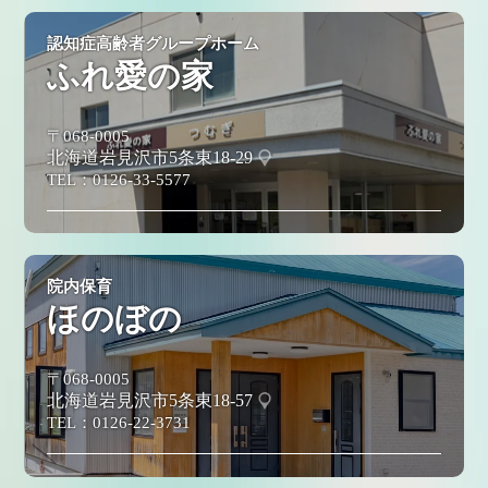
認知症高齢者グループホーム
ふれ愛の家
〒068-0005
北海道岩見沢市5条東18-29
TEL：
0126-33-5577
院内保育
ほのぼの
〒068-0005
北海道岩見沢市5条東18-57
TEL：
0126-22-3731