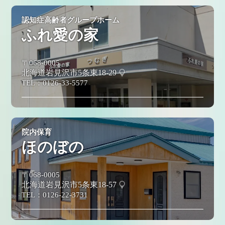
認知症高齢者グループホーム
ふれ愛の家
〒068-0005
北海道岩見沢市5条東18-29
TEL：
0126-33-5577
院内保育
ほのぼの
〒068-0005
北海道岩見沢市5条東18-57
TEL：
0126-22-3731